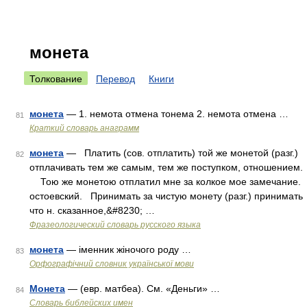
монета
Толкование
Перевод
Книги
монета
— 1. немота отмена тонема 2. немота отмена …
81
Краткий словарь анаграмм
монета
— Платить (сов. отплатить) той же монетой (разг.)
82
отплачивать тем же самым, тем же поступком, отношением.
Тою же монетою отплатил мне за колкое мое замечание.
остоевский. Принимать за чистую монету (разг.) принимать
что н. сказанное,&#8230; …
Фразеологический словарь русского языка
монета
— іменник жіночого роду …
83
Орфографічний словник української мови
Монета
— (евр. матбеа). См. «Деньги» …
84
Словарь библейских имен