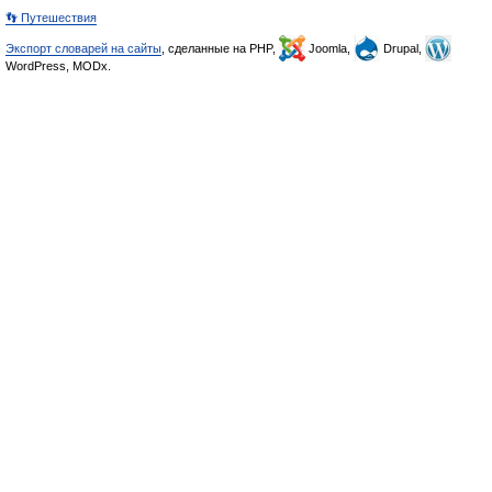
👣 Путешествия
Экспорт словарей на сайты
, сделанные на PHP,
Joomla,
Drupal,
WordPress, MODx.