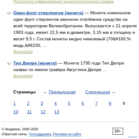
Российский гуманитарный энциклопедический словарь
Один фунт стерлингов (монета)
— Монета номиналом
89
один фунт стерлингов законное платёжное средство на
всей территории Великобритании. Выпускается с 21 апреля
1983 года, имеет 22,5 мм в диаметре, 3,15 мм в толщину и
весит 9,5 г. Состав монеты медно никелевый (70&#160;%
медь,&#8230; …
Википедия
Тип Дюпре (монета)
— Монета 1795 года Тип Дюпре
90
назван по имени гравёра Августина Дюпре …
Википедия
Страницы
←
Предыдущая
Следующая
→
1
2
3
4
5
6
7
8
9
10
11
12
13
© Академик, 2000-2026
18+
Обратная связь:
Техподдержка
,
Реклама на сайте