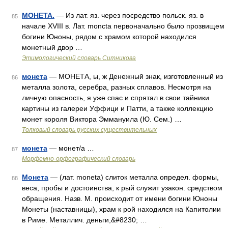
МОНЕТА.
— Из лат. яз. через посредство польск. яз. в
85
начале XVIII в. Лат. moncta первоначально было прозвищем
богини Юноны, рядом с храмом которой находился
монетный двор …
Этимологический словарь Ситникова
монета
— МОНЕТА, ы, ж Денежный знак, изготовленный из
86
металла золота, серебра, разных сплавов. Несмотря на
личную опасность, я уже спас и спрятал в свои тайники
картины из галереи Уффици и Патти, а также коллекцию
монет короля Виктора Эммануила (Ю. Сем.) …
Толковый словарь русских существительных
монета
— монет/а …
87
Морфемно-орфографический словарь
Монета
— (лат. moneta) слиток металла определ. формы,
88
веса, пробы и достоинства, к рый служит узакон. средством
обращения. Назв. М. происходит от имени богини Юноны
Монеты (наставницы), храм к рой находился на Капитолии
в Риме. Металлич. деньги,&#8230; …